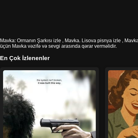
Mavka: Ormanın Şarkısı izle , Mavka. Lisova pisnya izle , Mavka
üçün Mavka vəzifə və sevgi arasında qərar verməlidir.
En Çok İzlenenler