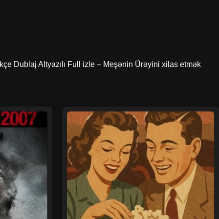
çe Dublaj Altyazılı Full izle – Meşənin Ürəyini xilas etmək