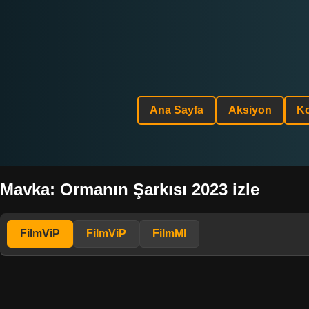
Ana Sayfa
Aksiyon
K
Mavka: Ormanın Şarkısı 2023 izle
FilmViP
FilmViP
FilmMl