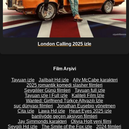
London Calling 2025 izle
Film Arşivi
Tayuan izle
Jailbait Hd izle
Ally McCabe karakteri
2025 romantik komedi slasher filmleri
Sevgililer Günü filmleri
Tayuan full izle
Tayuan izle | Full izle
Kaliteli Film İzle
Wanted: Girlfriend Türkçe Altyazılı İzle
suç dünyası filmleri
Jonathan Eusebio yönetmen
Cita izle
Lawa Hd izle
Heart Eyes 2025 izle
banliyöde geçen aksiyon filmleri
Jay Simmonds karakteri
Olivia Holt yeni filmi
Sevgili Hd izle
The Smile of the Fox izle
2024 filmleri