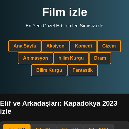
Film izle
En Yeni Güzel Hd Filmleri Sınırsız izle
Ana Sayfa
Aksiyon
Komedi
Gizem
Animasyon
bilim Kurgu
Dram
Bilim Kurgu
Fantastik
Elif ve Arkadaşları: Kapadokya 2023
izle