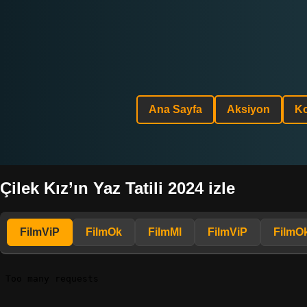
Ana Sayfa
Aksiyon
K
Çilek Kız’ın Yaz Tatili 2024 izle
FilmViP
FilmOk
FilmMl
FilmViP
FilmO