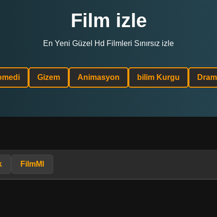
Film izle
En Yeni Güzel Hd Filmleri Sınırsız izle
omedi
Gizem
Animasyon
bilim Kurgu
Dram
k
FilmMl