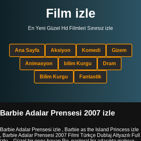
Film izle
En Yeni Güzel Hd Filmleri Sınırsız izle
Ana Sayfa
Aksiyon
Komedi
Gizem
Animasyon
bilim Kurgu
Dram
Bilim Kurgu
Fantastik
Barbie Adalar Prensesi 2007 izle
Barbie Adalar Prensesi izle , Barbie as the Island Princess izle
, Barbie Adalar Prensesi 2007 Filmi Türkçe Dublaj Altyazılı Full
izle – Güzel bir genç bayan Ro, pastoral bir adacıkta mahsur