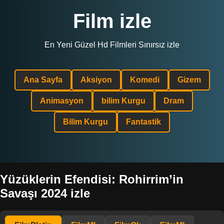
Film izle
En Yeni Güzel Hd Filmleri Sınırsız izle
Ana Sayfa
Aksiyon
Komedi
Gizem
Animasyon
bilim Kurgu
Dram
Bilim Kurgu
Fantastik
Yüzüklerin Efendisi: Rohirrim’in
Savaşı 2024 izle