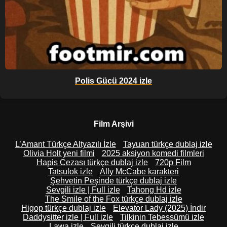
Polis Gücü 2024 izle
Film Arşivi
L’Amant Türkçe Altyazılı İzle
Tayuan türkçe dublaj izle
Olivia Holt yeni filmi
2025 aksiyon komedi filmleri
Hapis Cezası türkçe dublaj izle
720p Film
Tatsulok izle
Ally McCabe karakteri
Şehvetin Peşinde türkçe dublaj izle
Sevgili izle | Full izle
Tahong Hd izle
The Smile of the Fox türkçe dublaj izle
Higop türkçe dublaj izle
Elevator Lady (2025) İndir
Daddysitter izle | Full izle
Tilkinin Tebessümü izle
Lawa izle
Sevgili türkçe dublaj izle