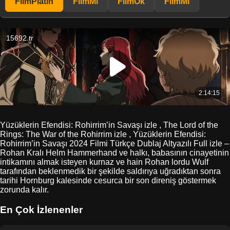
FilmPlatin
FilmMl
FilmOk
FilmMl
Yüzüklerin Efendisi: Rohirrim’in Savaşı izle , The Lord of the
Rings: The War of the Rohirrim izle , Yüzüklerin Efendisi:
Rohirrim’in Savaşı 2024 Filmi Türkçe Dublaj Altyazılı Full izle –
Rohan Kralı Helm Hammerhand ve halkı, babasının cinayetinin
intikamını almak isteyen kurnaz ve hain Rohan lordu Wulf
tarafından beklenmedik bir şekilde saldırıya uğradıktan sonra
tarihi Hornburg kalesinde cesurca bir son direniş göstermek
zorunda kalır.
En Çok İzlenenler