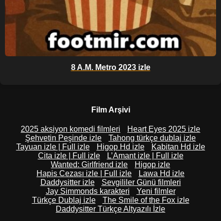
8 A.M. Metro 2023 izle
Film Arşivi
2025 aksiyon komedi filmleri
Heart Eyes 2025 izle
Şehvetin Peşinde izle
Tahong türkçe dublaj izle
Tayuan izle | Full izle
Higop Hd izle
Kabitan Hd izle
Cita izle | Full izle
L’Amant izle | Full izle
Wanted: Girlfriend izle
Higop izle
Hapis Cezası izle | Full izle
Lawa Hd izle
Daddysitter izle
Sevgililer Günü filmleri
Jay Simmonds karakteri
Yeni filmler
Türkçe Dublaj izle
The Smile of the Fox izle
Daddysitter Türkçe Altyazılı İzle