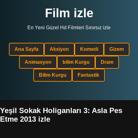
Film izle
En Yeni Güzel Hd Filmleri Sınırsız izle
Ana Sayfa
Aksiyon
Komedi
Gizem
Animasyon
bilim Kurgu
Dram
Bilim Kurgu
Fantastik
Yeşil Sokak Holiganları 3: Asla Pes
Etme 2013 izle