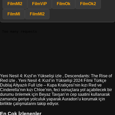
FilmMl2
FilmViP
FilmOk
FilmOk2
FilmMl
FilmMl2
Yeni Nesil 4: Kızıl’ın Yükselişi izle , Descendants: The Rise of
Red izle , Yeni Nesil 4: Kızıl’ın Yükselişi 2024 Filmi Türkçe
Dublaj Altyazılı Full izle – Kupa Kraliçesi’nin kızı Red ve
Cinderella’nın kızı Chloe’nin, feci sonuçlara yol açabilecek bir
durumu önlemek için Beyaz Tavşan’ın cep saatini kullanarak
zamanda geriye yolculuk yaparak Auradon’u korumak için
birlikte çalışmalarını takip ediyor.
En Çok İzlenenler