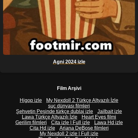
Agni 2024 izle
Film Arşivi
Higop izle
My Nexdoll 2 Türkçe Altyazılı İzle
suç dünyası filmleri
Şehvetin Peşinde türkçe dublaj izle
Jailbait izle
Lawa Türkçe Altyazılı İzle
Heart Eyes filmi
Gerilim filmleri
Cita izle | Full izle
Lawa Hd izle
Cita Hd izle
Ariana DeBose filmleri
My Nexdoll 2 izle | Full izle