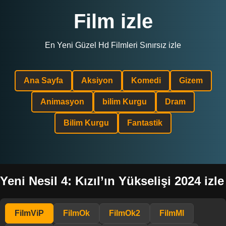
Film izle
En Yeni Güzel Hd Filmleri Sınırsız izle
Ana Sayfa
Aksiyon
Komedi
Gizem
Animasyon
bilim Kurgu
Dram
Bilim Kurgu
Fantastik
Yeni Nesil 4: Kızıl’ın Yükselişi 2024 izle
FilmViP
FilmOk
FilmOk2
FilmMl