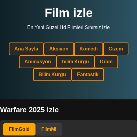
Film izle
En Yeni Güzel Hd Filmleri Sınırsız izle
Ana Sayfa
Aksiyon
Komedi
Gizem
Animasyon
bilim Kurgu
Dram
Bilim Kurgu
Fantastik
Warfare 2025 izle
FilmGold
FilmMl