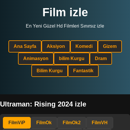
Film izle
En Yeni Güzel Hd Filmleri Sınırsız izle
Ana Sayfa
Aksiyon
Komedi
Gizem
Animasyon
bilim Kurgu
Dram
Bilim Kurgu
Fantastik
Ultraman: Rising 2024 izle
FilmViP
FilmOk
FilmOk2
FilmVH