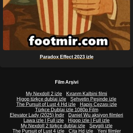
Paradox Effect 2023 izle
Film Arşivi
My Nexdoll 2 izle
Kırarım Kalbini filmi
Higop türkçe dublaj izle
Şehvetin Peşinde izle
The Pursuit of Lust 4 Hd izle
Hapis Cezası izle
Türkçe Dublaj izle 1080p Film
Elevator Lady (2025) İndir
Daniel Wu aksiyon filmleri
Lawa izle | Full izle
Higop izle | Full izle
My Nexdoll 2 türkçe dublaj izle
Sevgili izle
The Pursuit of Lust 4 izle
Cita Hd izle
Yeni filmler