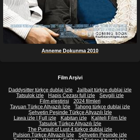
Anneme Dokunma 2010
Film Arşivi
Daddysitter türkçe dublaj izle
Jailbait türkçe dublaj izle
Tatsulok izle
Hapis Cezası full izle
Sevgili izle
Film eleştirisi
2024 filmleri
Tayuan Türkçe Altyazılı İzle
Tahong türkçe dublaj izle
Şehvetin Peşinde Türkçe Altyazılı İzle
Lawa izle | Full izle
Kabitan izle
Kaliteli Film İzle
Tatsulok Türkçe Altyazılı İzle
The Pursuit of Lust 4 türkçe dublaj izle
Pulsion Türkçe Altyazılı İzle
Şehvetin Peşinde izle