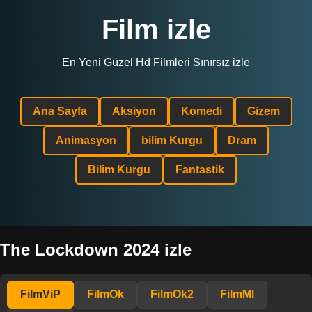
Film izle
En Yeni Güzel Hd Filmleri Sınırsız izle
Ana Sayfa
Aksiyon
Komedi
Gizem
Animasyon
bilim Kurgu
Dram
Bilim Kurgu
Fantastik
The Lockdown 2024 izle
FilmViP
FilmOk
FilmOk2
FilmMl