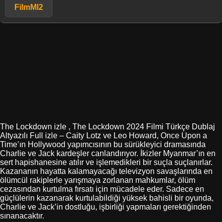
FilmMl2
The Lockdown izle , The Lockdown 2024 Filmi Türkçe Dublaj
Altyazılı Full izle – Caity Lotz ve Leo Howard, Once Upon a
Time’ın Hollywood yapımcısının bu sürükleyici dramasında
Charlie ve Jack kardeşler canlandırıyor. İkizler Myanmar’ın en
sert hapishanesine atılır ve işlemedikleri bir suçla suçlanırlar.
Kazananın hayatta kalamayacağı televizyon savaşlarında en
ölümcül rakiplerle yarışmaya zorlanan mahkumlar, ölüm
cezasından kurtulma fırsatı için mücadele eder. Sadece en
güçlülerin kazanarak kurtulabildiği yüksek bahisli bir oyunda,
Charlie ve Jack’in dostluğu, işbirliği yapmaları gerektiğinden
sınanacaktır.