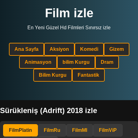
Film izle
En Yeni Güzel Hd Filmleri Sınırsız izle
Ana Sayfa
Aksiyon
Komedi
Gizem
Animasyon
bilim Kurgu
Dram
Bilim Kurgu
Fantastik
Sürükleniş (Adrift) 2018 izle
FilmPlatin
FilmRu
FilmMl
FilmViP