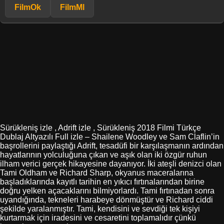
FilmOk
FilmMl
Sürükleniş izle , Adrift izle , Sürükleniş 2018 Filmi Türkçe
Dublaj Altyazılı Full izle – Shailene Woodley ve Sam Claflin’in
başrollerini paylaştığı Adrift, tesadüfi bir karşılaşmanın ardından
hayatlarının yolculuğuna çıkan ve aşık olan iki özgür ruhun
ilham verici gerçek hikayesine dayanıyor. İki ateşli denizci olan
Tami Oldham ve Richard Sharp, okyanus maceralarına
başladıklarında kayıtlı tarihin en yıkıcı fırtınalarından birine
doğru yelken açacaklarını bilmiyorlardı. Tami fırtınadan sonra
uyandığında, tekneleri harabeye dönmüştür ve Richard ciddi
şekilde yaralanmıştır. Tami, kendisini ve sevdiği tek kişiyi
kurtarmak için iradesini ve cesaretini toplamalıdır çünkü