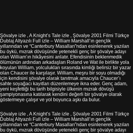
Şövalye izle , A Knight’s Tale izle , Şövalye 2001 Filmi Türkçe
Dublaj Altyazılı Full izle – William Marshall’ın gençlik
yıllarından ve “Canterbury Masalları”ndan esinlenerek yazılan
bu öykü, mızrak dövüşünde yetenekli genç bir şövalye adayı
olan William’ın hikâyesini anlatır. Efendisinin beklenmedik
ölümünün ardından arkadaşları Roland ve Wat ile birlikte yola
koyulan William, yolculukları sırasında kimliği belirsiz bir yazar
olan Chaucer ile karşılaşır. William, meşru bir soyu olmadığı
için kendisini şövalye olarak tanıtmak amacıyla Chaucer’ı
sahte soyağacı kayıtları düzenlemeye ikna eder. Genç adam,
yeni keşfettiği bu tarih bilgisiyle ülkenin mızrak dövüşü
şampiyonasına katılarak kendini değerli bir şövalye olarak
göstermeye çalışır ve yol boyunca aşkı da bulur.
Şövalye izle , A Knight’s Tale izle , Şövalye 2001 Filmi Türkçe
Dublaj Altyazılı Full izle – William Marshall’ın gençlik
yıllarından ve “Canterbury Masalları”ndan esinlenerek yazılan
bu öykü, mızrak dövüşünde yetenekli genç bir şövalye adayı