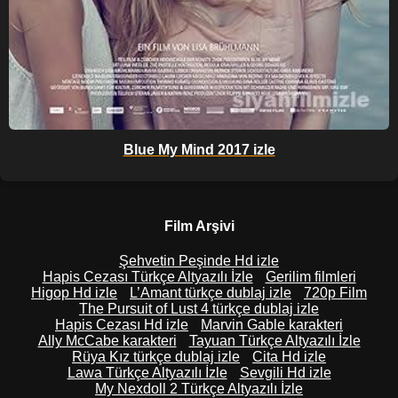
Blue My Mind 2017 izle
Film Arşivi
Şehvetin Peşinde Hd izle
Hapis Cezası Türkçe Altyazılı İzle
Gerilim filmleri
Higop Hd izle
L’Amant türkçe dublaj izle
720p Film
The Pursuit of Lust 4 türkçe dublaj izle
Hapis Cezası Hd izle
Marvin Gable karakteri
Ally McCabe karakteri
Tayuan Türkçe Altyazılı İzle
Rüya Kız türkçe dublaj izle
Cita Hd izle
Lawa Türkçe Altyazılı İzle
Sevgili Hd izle
My Nexdoll 2 Türkçe Altyazılı İzle