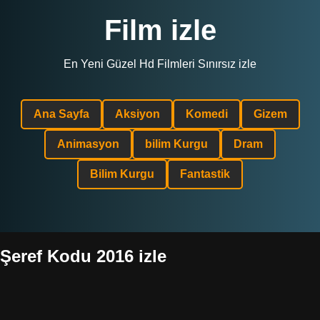
Film izle
En Yeni Güzel Hd Filmleri Sınırsız izle
Ana Sayfa
Aksiyon
Komedi
Gizem
Animasyon
bilim Kurgu
Dram
Bilim Kurgu
Fantastik
Şeref Kodu 2016 izle