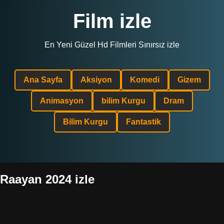
Film izle
En Yeni Güzel Hd Filmleri Sınırsız izle
Ana Sayfa
Aksiyon
Komedi
Gizem
Animasyon
bilim Kurgu
Dram
Bilim Kurgu
Fantastik
Raayan 2024 izle