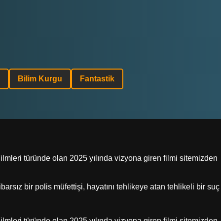
Bilim Kurgu
Fantastik
Filmleri türünde olan 2025 yılında vizyona giren filmi sitemizden
rsız bir polis müfettişi, hayatını tehlikeye atan tehlikeli bir suç
Filmleri türünde olan 2025 yılında vizyona giren filmi sitemizden