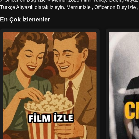
Türkçe Altyazılı olarak izleyin. Memur izle , Officer on Duty izl
En Çok İzlenenler