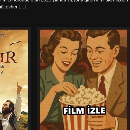
 mücevher […]