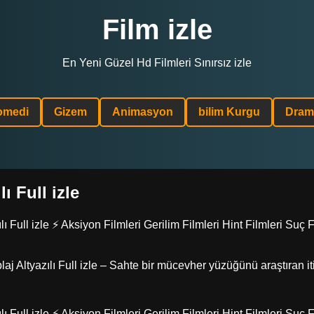
Film izle
En Yeni Güzel Hd Filmleri Sınırsız izle
omedi
Gizem
Animasyon
bilim Kurgu
Dram
ı Full izle
 Full izle ⚡ Aksiyon Filmleri Gerilim Filmleri Hint Filmleri Suç 
 Altyazılı Full izle – Sahte bir mücevher yüzüğünü araştıran itiba
 Full izle ⚡ Aksiyon Filmleri Gerilim Filmleri Hint Filmleri Suç 