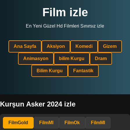
Film izle
En Yeni Güzel Hd Filmleri Sınırsız izle
Ana Sayfa
Aksiyon
Komedi
Gizem
Animasyon
bilim Kurgu
Dram
Bilim Kurgu
Fantastik
Kurşun Asker 2024 izle
FilmGold
FilmMl
FilmOk
FilmMl