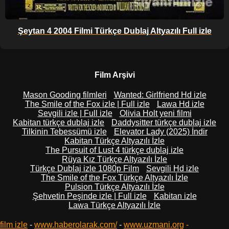
Şeytan 4 2004 Filmi Türkçe Dublaj Altyazılı Full izle
Film Arşivi
Mason Gooding filmleri
Wanted: Girlfriend Hd izle
The Smile of the Fox izle | Full izle
Lawa Hd izle
Sevgili izle | Full izle
Olivia Holt yeni filmi
Kabitan türkçe dublaj izle
Daddysitter türkçe dublaj izle
Tilkinin Tebessümü izle
Elevator Lady (2025) İndir
Kabitan Türkçe Altyazılı İzle
The Pursuit of Lust 4 türkçe dublaj izle
Rüya Kız Türkçe Altyazılı İzle
Türkçe Dublaj izle 1080p Film
Sevgili Hd izle
The Smile of the Fox Türkçe Altyazılı İzle
Pulsion Türkçe Altyazılı İzle
Şehvetin Peşinde izle | Full izle
Kabitan izle
Lawa Türkçe Altyazılı İzle
film izle
-
www.haberolarak.com/
-
www.uzmani.org
-