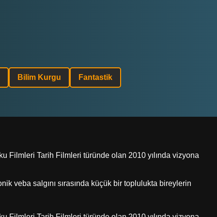
Bilim Kurgu
Fantastik
u Filmleri Tarih Filmleri türünde olan 2010 yılında vizyona
onik veba salgını sırasında küçük bir toplulukta bireylerin
u Filmleri Tarih Filmleri türünde olan 2010 yılında vizyona