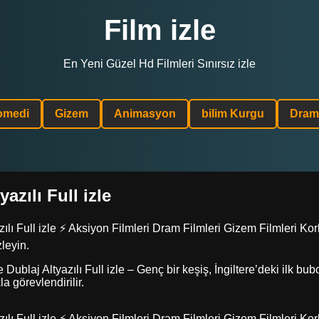
Film izle
En Yeni Güzel Hd Filmleri Sınırsız izle
omedi
Gizem
Animasyon
bilim Kurgu
Dram
zılı Full izle
ı Full izle ⚡ Aksiyon Filmleri Dram Filmleri Gizem Filmleri Kork
zleyin.
ublaj Altyazılı Full izle – Genç bir keşiş, İngiltere’deki ilk bub
a görevlendirilir.
ı Full izle ⚡ Aksiyon Filmleri Dram Filmleri Gizem Filmleri Kork