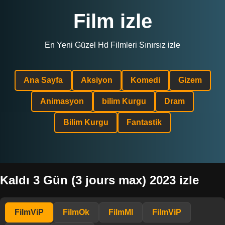
Film izle
En Yeni Güzel Hd Filmleri Sınırsız izle
Ana Sayfa
Aksiyon
Komedi
Gizem
Animasyon
bilim Kurgu
Dram
Bilim Kurgu
Fantastik
Kaldı 3 Gün (3 jours max) 2023 izle
FilmViP
FilmOk
FilmMl
FilmViP