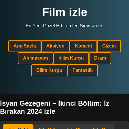
Film izle
En Yeni Güzel Hd Filmleri Sınırsız izle
Ana Sayfa
Aksiyon
Komedi
Gizem
Animasyon
bilim Kurgu
Dram
Bilim Kurgu
Fantastik
İsyan Gezegeni – İkinci Bölüm: İz
Bırakan 2024 izle