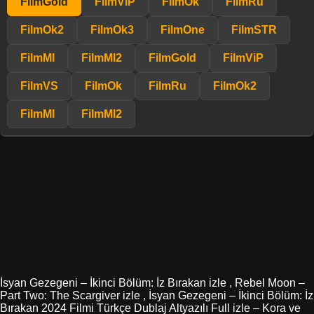
FilmGold
FilmViP
FilmOk
FilmRu
FilmOk2
FilmOk3
FilmOne
FilmSTR
FilmMl
FilmMl2
FilmGold
FilmViP
FilmVS
FilmOk
FilmRu
FilmOk2
FilmMl
FilmMl2
İsyan Gezegeni – İkinci Bölüm: İz Bırakan izle , Rebel Moon –
Part Two: The Scargiver izle , İsyan Gezegeni – İkinci Bölüm: İz
Bırakan 2024 Filmi Türkçe Dublaj Altyazılı Full izle – Kora ve