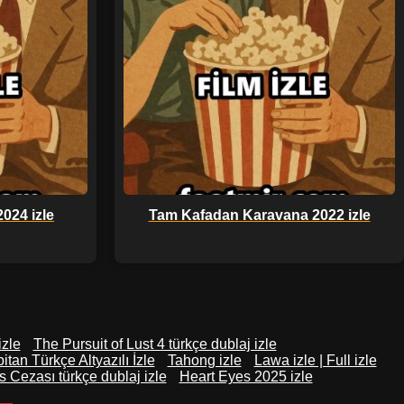
2024 izle
Tam Kafadan Karavana 2022 izle
izle
The Pursuit of Lust 4 türkçe dublaj izle
itan Türkçe Altyazılı İzle
Tahong izle
Lawa izle | Full izle
 Cezası türkçe dublaj izle
Heart Eyes 2025 izle