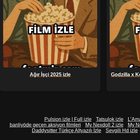
Ağır İşçi 2025 izle
Godzilla x 
Pulsion izle | Full izle
Tatsulok izle
L’Ama
banliyöde geçen aksiyon filmleri
My Nexdoll 2 izle
My Ne
Daddysitter Türkçe Altyazılı İzle
Sevgili Hd izle