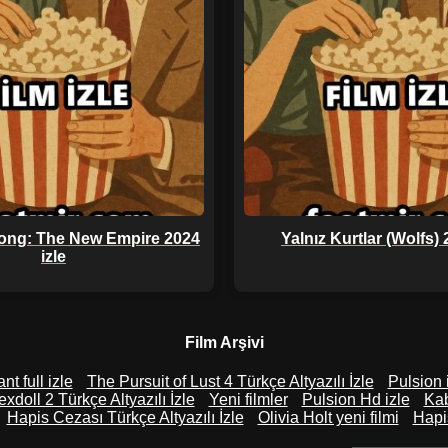
Kong: The New Empire 2024
Yalnız Kurtlar (Wolfs) 
izle
Film Arşivi
nt full izle
The Pursuit of Lust 4 Türkçe Altyazılı İzle
Pulsion 
xdoll 2 Türkçe Altyazılı İzle
Yeni filmler
Pulsion Hd izle
Kab
Hapis Cezası Türkçe Altyazılı İzle
Olivia Holt yeni filmi
Hapis