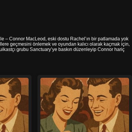
l izle – Connor MacLeod, eski dostu Rachel’ın bir patlamada yok
ellere geçmesini önlemek ve oyundan kalıcı olarak kaçmak için,
 suikastçı grubu Sanctuary’ye baskın düzenleyip Connor hariç