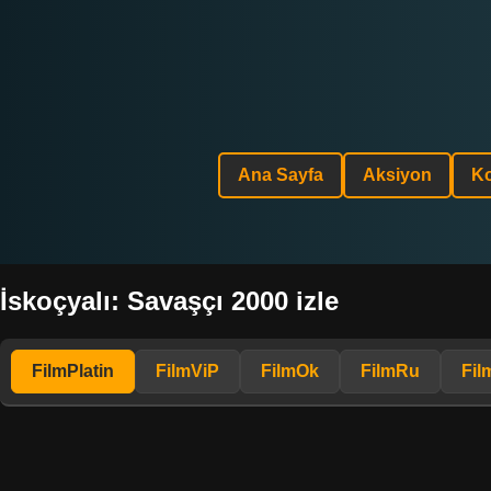
Ana Sayfa
Aksiyon
K
İskoçyalı: Savaşçı 2000 izle
FilmPlatin
FilmViP
FilmOk
FilmRu
Fil