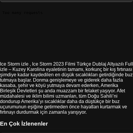
Ice Storm izle , Ice Storm 2023 Filmi Türkçe Dublaj Altyazılı Full
izle – Kuzey Karolina eyaletinin tamamı, korkunç bir kış fırtınası
şimdiye kadar kaydedilen en düşük sıcaklıkları getirdiğinde buz
tutmaya başlar. Donma genişlemeye ve giderek daha fazla
kasaba, şehir ve köyü yutmaya devam ederken, Amerika
Birleşik Devletleri şu anda muazzam bir felaket yaşıyor. Afet
müdahalesi ve iklim bilimi uzmanları, tüm Doğu Sahili’ni
dondurup Amerika’yı sıcaklıklar daha da düştükçe bir buz
uçurumunun eşiğine getirmeden önce hayatları kurtarmak ve
fırtınayı durdurmak için zamanla yarışıyor.
En Çok İzlenenler