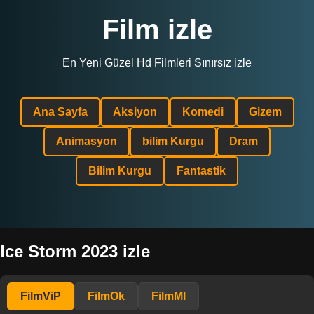
Film izle
En Yeni Güzel Hd Filmleri Sınırsız izle
Ana Sayfa
Aksiyon
Komedi
Gizem
Animasyon
bilim Kurgu
Dram
Bilim Kurgu
Fantastik
Ice Storm 2023 izle
FilmViP
FilmOk
FilmMl