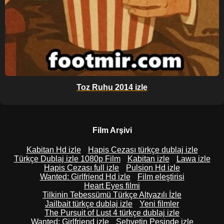
Toz Ruhu 2014 izle
Film Arşivi
Kabitan Hd izle
Hapis Cezası türkçe dublaj izle
Türkçe Dublaj izle 1080p Film
Kabitan izle
Lawa izle
Hapis Cezası full izle
Pulsion Hd izle
Wanted: Girlfriend Hd izle
Film eleştirisi
Heart Eyes filmi
Tilkinin Tebessümü Türkçe Altyazılı İzle
Jailbait türkçe dublaj izle
Yeni filmler
The Pursuit of Lust 4 türkçe dublaj izle
Wanted: Girlfriend izle
Şehvetin Peşinde izle