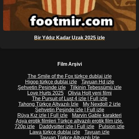
Bir Yıldız Kadar Uzak 2025 izle
Film Arşivi
The Smile of the Fox türkçe dublaj izle
Higop türkçe dublaj izle
Tayuan Hd izle
Şehvetin Peşinde izle
Tilkinin Tebessümü izle
Love Hurts 2025
Olivia Holt yeni filmi
The Pursuit of Lust 4 izle | Full izle
Tahong Türkçe Altyazılı İzle
My Nexdoll 2 izle
Şehvetin Peşinde izle | Full izle
Rüya Kız izle | Full izle
Marvin Gable karakteri
Asya erotik filmleri Türkçe altyazılı erotik film izle.
720p izle
Daddysitter izle | Full izle
Pulsion izle
Lawa türkçe dublaj izle
Tayuan izle
Tayuan Türkçe Altyazılı İzle