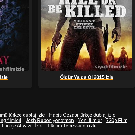
izle
Öldür Ya da Öl 2015 izle
ümü türkçe dublaj izle
Hapis Cezası türkçe dublaj izle
g filmleri
Josh Ruben yönetmen
Yeni filmler
720p Film
Türkçe Altyazılı İzle
Tilkinin Tebessümü izle