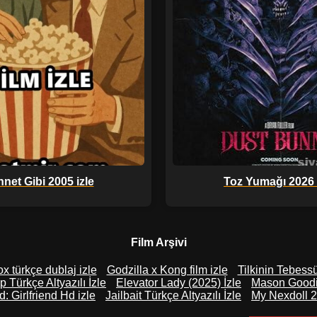
net Gibi 2005 izle
Toz Yumağı 2026 
Film Arşivi
x türkçe dublaj izle
Godzilla x Kong film izle
Tilkinin Tebess
p Türkçe Altyazılı İzle
Elevator Lady (2025) İzle
Mason Goodin
: Girlfriend Hd izle
Jailbait Türkçe Altyazılı İzle
My Nexdoll 2 