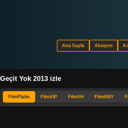
Ana Sayfa
Aksiyon
K
Geçit Yok 2013 izle
FilmPlatin
FilmViP
FilmVH
FilmABY
F