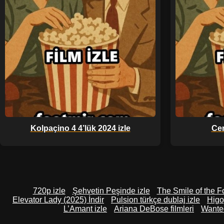
Kolpaçino 4 4’lük 2024 izle
Cen
720p izle
Şehvetin Peşinde izle
The Smile of the Fo
Elevator Lady (2025) İndir
Pulsion türkçe dublaj izle
Higo
L’Amant izle
Ariana DeBose filmleri
Wanted