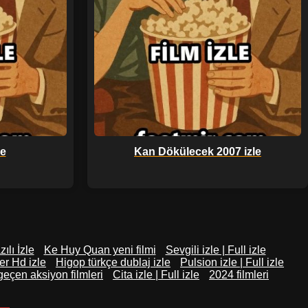
le
Kan Dökülecek 2007 izle
ılı İzle
Ke Huy Quan yeni filmi
Sevgili izle | Full izle
er Hd izle
Higop türkçe dublaj izle
Pulsion izle | Full izle
geçen aksiyon filmleri
Cita izle | Full izle
2024 filmleri