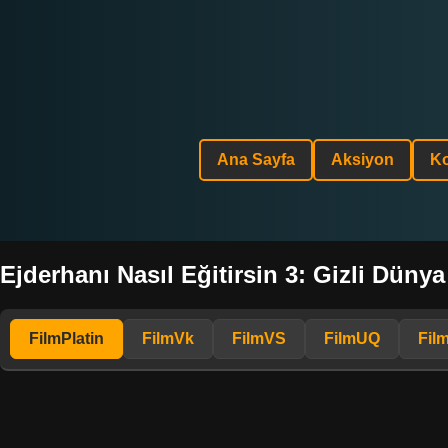
Ana Sayfa
Aksiyon
K
Ejderhanı Nasıl Eğitirsin 3: Gizli Dünya
FilmPlatin
FilmVk
FilmVS
FilmUQ
Fil