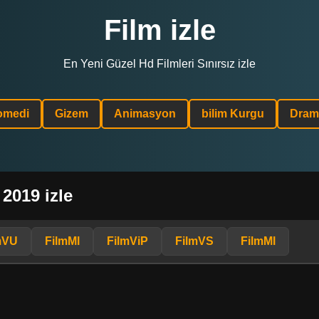
Film izle
En Yeni Güzel Hd Filmleri Sınırsız izle
omedi
Gizem
Animasyon
bilim Kurgu
Dram
 2019 izle
mVU
FilmMl
FilmViP
FilmVS
FilmMl