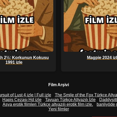
lah 2½: Korkunun Kokusu
Magpie 2024 iz
1991 izle
Film Arşivi
suit of Lust 4 izle | Full izle
The Smile of the Fox Türkçe Altyaz
Hapis Cezası Hd izle
Tayuan Türkçe Altyazılı İzle
Daddysitt
Asya erotik filmleri Türkçe altyazılı erotik film izle.
banliyöde 
Yeni filmler