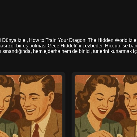
izli Dünya izle , How to Train Your Dragon: The Hidden World izle
ması zor bir eş bulması Gece Hiddeti’ni cezbeder, Hiccup ise bar
atı sınandığında, hem ejderha hem de binici, türlerini kurtarmak 