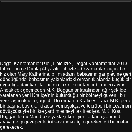
Doğal Kahramanlar izle , Epic izle , Doğal Kahramanlar 2013
Filmi Türkçe Dublaj Altyazılı Full izle – O zamanlar küçük bir
kız olan Mary Katherine, bilim adamı babasının garip evine geri
döndüğünde, babasının yakınlardaki ormanlık alanda küçük bir
uygarlığa dair kanıtlar bulma takıntısı onları birbirinden ayırır.
Ancak çok geçmeden M.K. Bogganlar tarafından ağır şekilde
yaralanan yeni Kraliçe’nin bulunduğu bir bölmeyi güvenli bir
yere taşımak için çağrıldı. Bu ormanın Kraliçesi Tara. M.K. genç
bir başına buyruk, iki aptal yumuşakça ve tecrübeli bir Leafman
dövüşçüsüyle birlikte yardım etmeyi teklif ediyor. M.K. Kötü
Boggan lordu Mandrake yaklaşırken, yeni arkadaşlarının bir
araya gelip gezegenlerini savunmak için gerekenleri bulmaları
gerekecek.