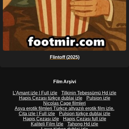
Flintoff (2025)
Film Arşivi
L’Amant izle | Full izle
Tilkinin Tebessümü Hd izle
Hapis Cezası türkçe dublaj izle
Pulsion izle
Nicolas Cage filmleri
Asya erotik filmleri Türkçe altyazılı erotik film izle.
Cita izle | Full izle
Pulsion türkçe dublaj izle
Hapis Cezası izle
Hapis Cezası full izle
Kaliteli Film İzle
Tahong Hd izle