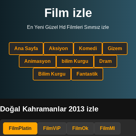
Film izle
En Yeni Güzel Hd Filmleri Sınırsız izle
Ana Sayfa
Aksiyon
Komedi
Gizem
Animasyon
bilim Kurgu
Dram
Bilim Kurgu
Fantastik
Doğal Kahramanlar 2013 izle
FilmPlatin
FilmViP
FilmOk
FilmMl