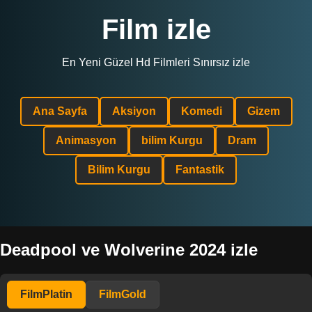
Film izle
En Yeni Güzel Hd Filmleri Sınırsız izle
Ana Sayfa
Aksiyon
Komedi
Gizem
Animasyon
bilim Kurgu
Dram
Bilim Kurgu
Fantastik
Deadpool ve Wolverine 2024 izle
FilmPlatin
FilmGold