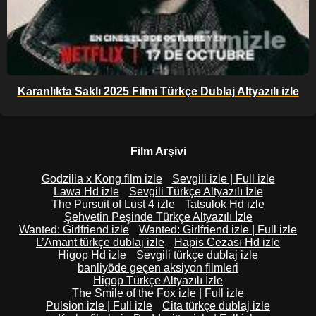
Karanlıkta Saklı 2025 Filmi Türkçe Dublaj Altyazılı izle
Film Arşivi
Godzilla x Kong film izle
Sevgili izle | Full izle
Lawa Hd izle
Sevgili Türkçe Altyazılı İzle
The Pursuit of Lust 4 izle
Tatsulok Hd izle
Şehvetin Peşinde Türkçe Altyazılı İzle
Wanted: Girlfriend izle
Wanted: Girlfriend izle | Full izle
L’Amant türkçe dublaj izle
Hapis Cezası Hd izle
Higop Hd izle
Sevgili türkçe dublaj izle
banliyöde geçen aksiyon filmleri
Higop Türkçe Altyazılı İzle
The Smile of the Fox izle | Full izle
Pulsion izle | Full izle
Cita türkçe dublaj izle