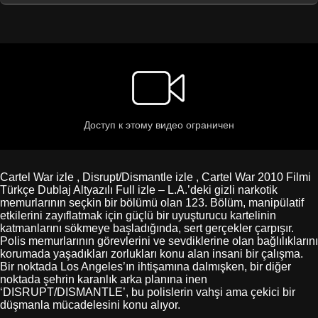
Cartel War izle , Disrupt/Dismantle izle , Cartel War 2010 Filmi
Türkçe Dublaj Altyazılı Full izle – L.A.’deki gizli narkotik
memurlarının seçkin bir bölümü olan 123. Bölüm, manipülatif
etkilerini zayıflatmak için güçlü bir uyuşturucu kartelinin
katmanlarını sökmeye başladığında, sert gerçekler çarpışır.
Polis memurlarının görevlerini ve sevdiklerine olan bağlılıklarını
korumada yaşadıkları zorlukları konu alan insani bir çalışma.
Bir noktada Los Angeles’ın ihtişamına dalmışken, bir diğer
noktada şehrin karanlık arka planına inen
‘DISRUPT/DISMANTLE’, bu polislerin vahşi ama çekici bir
düşmanla mücadelesini konu alıyor.