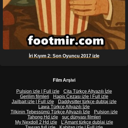
İri Kıyım 2: Son Oyuncu 2017 izle
Film Arşivi
Pulsion izle | Full izle
Cita Türkçe Altyazılı İzle
Gerilim filmleri
Hapis Cezası izle | Full izle
Jailbait izle | Full izle
Daddysitter türkçe dublaj izle
Lawa Türkçe Altyazılı İzle
Tilkinin Tebessümü Türkçe Altyazılı İzle
Pulsion izle
Tahong Hd izle
suç dünyası filmleri
My Nexdoll 2 Hd izle
L’Amant türkçe dublaj izle
Tayuan full izle
Kabitan izle | Full izle