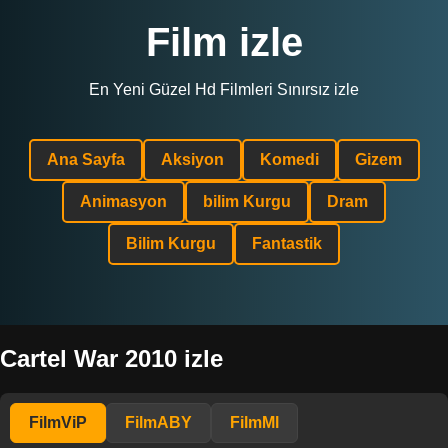
Film izle
En Yeni Güzel Hd Filmleri Sınırsız izle
Ana Sayfa
Aksiyon
Komedi
Gizem
Animasyon
bilim Kurgu
Dram
Bilim Kurgu
Fantastik
Cartel War 2010 izle
FilmViP
FilmABY
FilmMl