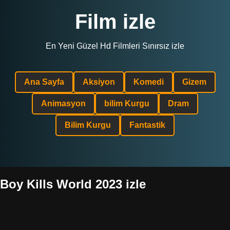
Film izle
En Yeni Güzel Hd Filmleri Sınırsız izle
Ana Sayfa
Aksiyon
Komedi
Gizem
Animasyon
bilim Kurgu
Dram
Bilim Kurgu
Fantastik
Boy Kills World 2023 izle