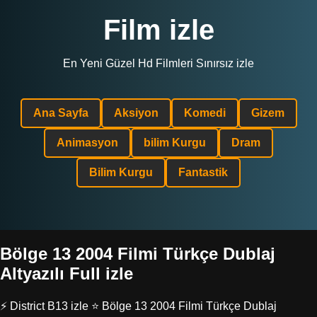
Film izle
En Yeni Güzel Hd Filmleri Sınırsız izle
Ana Sayfa
Aksiyon
Komedi
Gizem
Animasyon
bilim Kurgu
Dram
Bilim Kurgu
Fantastik
Bölge 13 2004 Filmi Türkçe Dublaj
Altyazılı Full izle
⚡ District B13 izle ⭐ Bölge 13 2004 Filmi Türkçe Dublaj