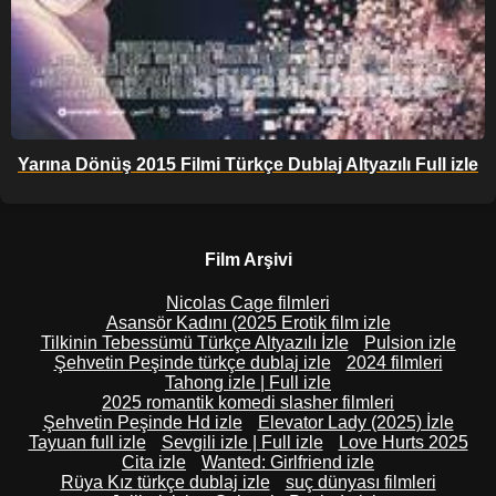
Yarına Dönüş 2015 Filmi Türkçe Dublaj Altyazılı Full izle
Film Arşivi
Nicolas Cage filmleri
Asansör Kadını (2025 Erotik film izle
Tilkinin Tebessümü Türkçe Altyazılı İzle
Pulsion izle
Şehvetin Peşinde türkçe dublaj izle
2024 filmleri
Tahong izle | Full izle
2025 romantik komedi slasher filmleri
Şehvetin Peşinde Hd izle
Elevator Lady (2025) İzle
Tayuan full izle
Sevgili izle | Full izle
Love Hurts 2025
Cita izle
Wanted: Girlfriend izle
Rüya Kız türkçe dublaj izle
suç dünyası filmleri