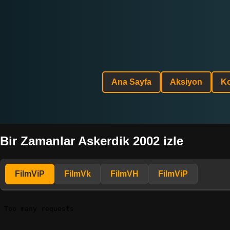
Ana Sayfa
Aksiyon
K
Bir Zamanlar Askerdik 2002 izle
FilmViP
FilmVk
FilmVH
FilmViP