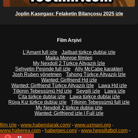
Joplin Kasırgası: Felaketin Bilançosu 2025 izle
Film Arşivi
L’Amant full izle
Jailbait türkçe dublaj izle
Maika Monroe filmleri
My Nexdoll 2 Türkçe Altyazılı İzle
Şehvetin Peşinde full izle
Ally McCabe karakteri
Josh Ruben yönetmen
Tahong Türkçe Altyazılı İzle
Wanted: Girlfriend Hd izle
Wanted: Girlfriend Türkçe Altyazılı İzle
Lawa Hd izle
Tilkinin Tebessümü Hd izle
Sevgili izle
Lawa izle
Cita türkçe dublaj izle
Lawa türkçe dublaj izle
Rüya Kız türkçe dublaj izle
Tilkinin Tebessümü full izle
My Nexdoll 2 türkçe dublaj izle
Wanted: Girlfriend izle | Full izle
film izle
-
www.haberolarak.com/
-
www.uzmani.org
-
www.haberea.com
-
haberpes.com/
-
www.hepsifutbol.com
-
11