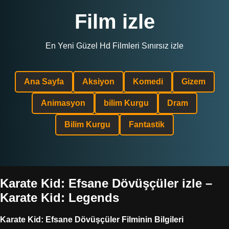
Film izle
En Yeni Güzel Hd Filmleri Sınırsız izle
Ana Sayfa
Aksiyon
Komedi
Gizem
Animasyon
bilim Kurgu
Dram
Bilim Kurgu
Fantastik
Karate Kid: Efsane Dövüşçüler izle –
Karate Kid: Legends
Karate Kid: Efsane Dövüşçüler Filminin Bilgileri