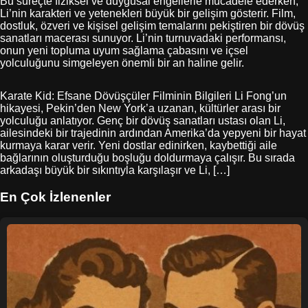
Bu süreçte fiziksel ve duygusal engellerle mücadele ederken,
Li’nin karakteri ve yetenekleri büyük bir gelişim gösterir. Film,
dostluk, özveri ve kişisel gelişim temalarını pekiştiren bir dövüş
sanatları macerası sunuyor. Li’nin turnuvadaki performansı,
onun yeni topluma uyum sağlama çabasını ve içsel
yolculuğunu simgeleyen önemli bir an haline gelir.
Karate Kid: Efsane Dövüşçüler Filminin Bilgileri Li Fong’un
hikayesi, Pekin’den New York’a uzanan, kültürler arası bir
yolculuğu anlatıyor. Genç bir dövüş sanatları ustası olan Li,
ailesindeki bir trajedinin ardından Amerika’da yepyeni bir hayat
kurmaya karar verir. Yeni dostlar edinirken, kaybettiği aile
bağlarının oluşturduğu boşluğu doldurmaya çalışır. Bu sırada
arkadaşı büyük bir sıkıntıyla karşılaşır ve Li, […]
En Çok İzlenenler