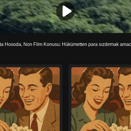
ta Hosoda, Non Film Konusu: Hükümetten para sızdırmak amacıy