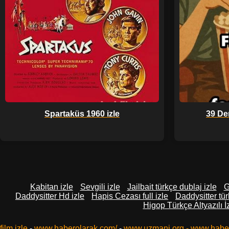
Spartaküs 1960 izle
39 De
Kabitan izle
Sevgili izle
Jailbait türkçe dublaj izle
G
Daddysitter Hd izle
Hapis Cezası full izle
Daddysitter tür
Higop Türkçe Altyazılı İ
film izle
-
www.haberolarak.com/
-
www.uzmani.org
-
www.habe