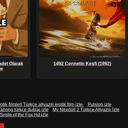
adet Olarak
1492 Cennetin Keşfi (1992)
le
tik filmleri Türkçe altyazılı erotik film izle.
Pulsion izle
Tahong türkçe dublaj izle
My Nexdoll 2 Türkçe Altyazılı İzle
Smile of the Fox Hd izle