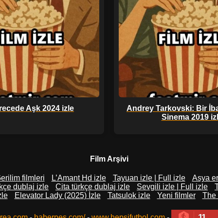
recede Aşk 2024 izle
Andrey Tarkovski: Bir İb
Sinema 2019 iz
Film Arşivi
erilim filmleri
L’Amant Hd izle
Tayuan izle | Full izle
Asya ero
kçe dublaj izle
Cita türkçe dublaj izle
Sevgili izle | Full izle
zle
Elevator Lady (2025) İzle
Tatsulok izle
Yeni filmler
The 
11
rea.com
-
haberpes.com/
-
www.hepsifutbol.com
-