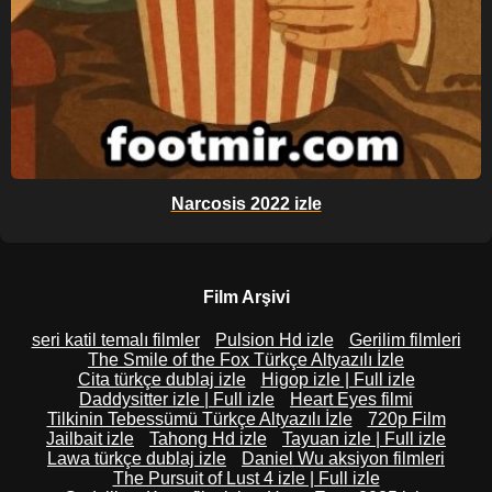
Narcosis 2022 izle
Film Arşivi
seri katil temalı filmler
Pulsion Hd izle
Gerilim filmleri
The Smile of the Fox Türkçe Altyazılı İzle
Cita türkçe dublaj izle
Higop izle | Full izle
Daddysitter izle | Full izle
Heart Eyes filmi
Tilkinin Tebessümü Türkçe Altyazılı İzle
720p Film
Jailbait izle
Tahong Hd izle
Tayuan izle | Full izle
Lawa türkçe dublaj izle
Daniel Wu aksiyon filmleri
The Pursuit of Lust 4 izle | Full izle