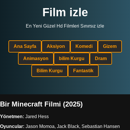
Film izle
En Yeni Güzel Hd Filmleri Sınırsız izle
Ana Sayfa
Aksiyon
Komedi
Gizem
Animasyon
bilim Kurgu
Dram
Bilim Kurgu
Fantastik
Bir Minecraft Filmi (2025)
Yönetmen:
Jared Hess
Oyuncular:
Jason Momoa, Jack Black, Sebastian Hansen