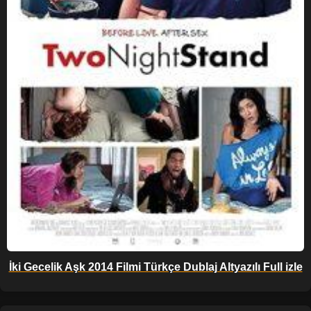
İki Gecelik Aşk 2014 Filmi Türkçe Dublaj Altyazılı Full izle