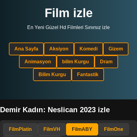
Film izle
En Yeni Güzel Hd Filmleri Sınırsız izle
Ana Sayfa
Aksiyon
Komedi
Gizem
Animasyon
bilim Kurgu
Dram
Bilim Kurgu
Fantastik
Demir Kadın: Neslican 2023 izle
FilmPlatin
FilmVH
FilmABY
FilmOne