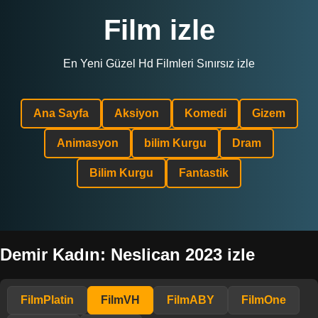
Film izle
En Yeni Güzel Hd Filmleri Sınırsız izle
Ana Sayfa
Aksiyon
Komedi
Gizem
Animasyon
bilim Kurgu
Dram
Bilim Kurgu
Fantastik
Demir Kadın: Neslican 2023 izle
FilmPlatin
FilmVH
FilmABY
FilmOne