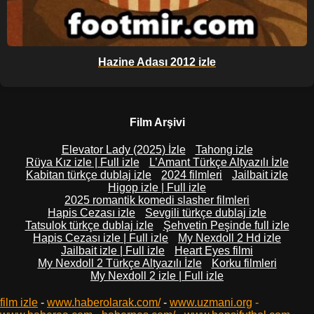
Hazine Adası 2012 izle
Film Arşivi
Elevator Lady (2025) İzle
Tahong izle
Rüya Kız izle | Full izle
L’Amant Türkçe Altyazılı İzle
Kabitan türkçe dublaj izle
2024 filmleri
Jailbait izle
Higop izle | Full izle
2025 romantik komedi slasher filmleri
Hapis Cezası izle
Sevgili türkçe dublaj izle
Tatsulok türkçe dublaj izle
Şehvetin Peşinde full izle
Hapis Cezası izle | Full izle
My Nexdoll 2 Hd izle
Jailbait izle | Full izle
Heart Eyes filmi
My Nexdoll 2 Türkçe Altyazılı İzle
Korku filmleri
My Nexdoll 2 izle | Full izle
film izle
-
www.haberolarak.com/
-
www.uzmani.org
-