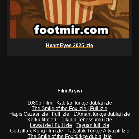
Heart Eyes 2025 izle
Film Arşivi
1080p Film
Kabitan türkçe dublaj izle
The Smile of the Fox izle | Full izle
Hapis Cezası izle | Full izle
L’Amant türkçe dublaj izle
Korku filmleri
Tilkinin Tebessümü izle
Lawa izle | Full izle
Tayuan full izle
Godzilla x Kong film izle
Tatsulok Türkçe Altyazılı İzle
The Smile of the Fox türkçe dublaj izle