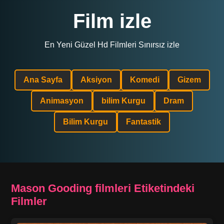
Film izle
En Yeni Güzel Hd Filmleri Sınırsız izle
Ana Sayfa
Aksiyon
Komedi
Gizem
Animasyon
bilim Kurgu
Dram
Bilim Kurgu
Fantastik
Mason Gooding filmleri Etiketindeki
Filmler