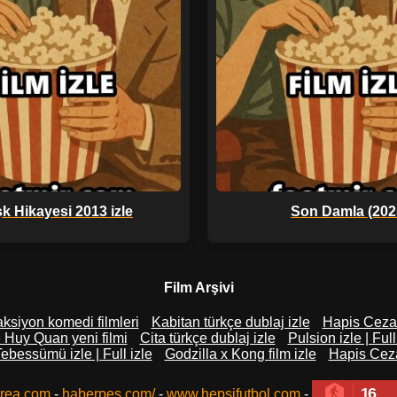
şk Hikayesi 2013 izle
Son Damla (202
Film Arşivi
ksiyon komedi filmleri
Kabitan türkçe dublaj izle
Hapis Cezası
 Huy Quan yeni filmi
Cita türkçe dublaj izle
Pulsion izle | Full
Tebessümü izle | Full izle
Godzilla x Kong film izle
Hapis Ceza
16
rea.com
-
haberpes.com/
-
www.hepsifutbol.com
-