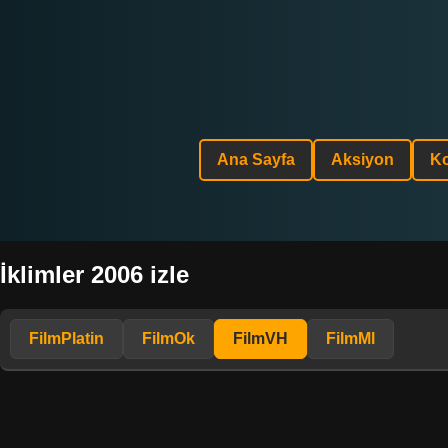
Ana Sayfa
Aksiyon
K
İklimler 2006 izle
FilmPlatin
FilmOk
FilmVH
FilmMl