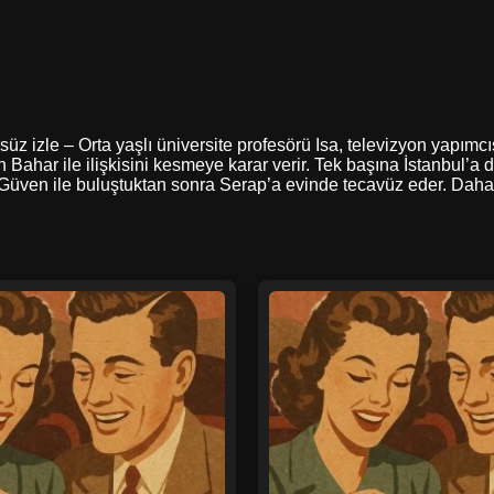
sürsüz izle – Orta yaşlı üniversite profesörü Isa, televizyon yapım
çin Bahar ile ilişkisini kesmeye karar verir. Tek başına İstanbul’
ı Güven ile buluştuktan sonra Serap’a evinde tecavüz eder. Daha