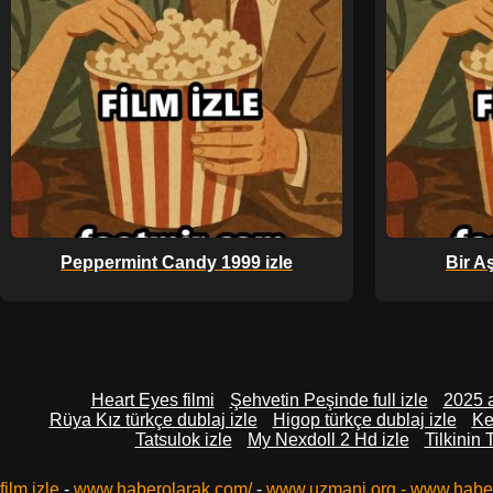
Peppermint Candy 1999 izle
Bir A
Heart Eyes filmi
Şehvetin Peşinde full izle
2025 a
Rüya Kız türkçe dublaj izle
Higop türkçe dublaj izle
Ke
Tatsulok izle
My Nexdoll 2 Hd izle
Tilkinin 
film izle
-
www.haberolarak.com/
-
www.uzmani.org
-
www.habe