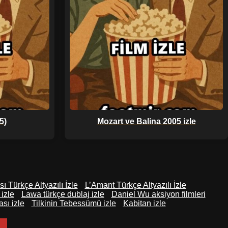
5)
Mozart ve Balina 2005 izle
 Türkçe Altyazılı İzle
L’Amant Türkçe Altyazılı İzle
 izle
Lawa türkçe dublaj izle
Daniel Wu aksiyon filmleri
sı izle
Tilkinin Tebessümü izle
Kabitan izle