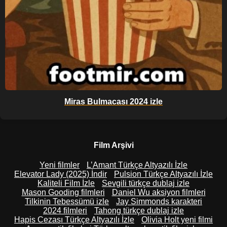
Miras Bulmacası 2024 izle
Film Arşivi
Yeni filmler
L’Amant Türkçe Altyazılı İzle
Elevator Lady (2025) İndir
Pulsion Türkçe Altyazılı İzle
Kaliteli Film İzle
Sevgili türkçe dublaj izle
Mason Gooding filmleri
Daniel Wu aksiyon filmleri
Tilkinin Tebessümü izle
Jay Simmonds karakteri
2024 filmleri
Tahong türkçe dublaj izle
Hapis Cezası Türkçe Altyazılı İzle
Olivia Holt yeni filmi