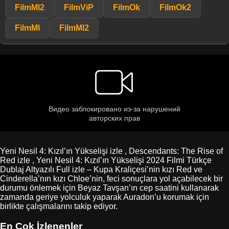
FilmMl2
FilmViP
FilmOk
FilmOk2
FilmMl
FilmMl2
Yeni Nesil 4: Kızıl’ın Yükselişi izle , Descendants: The Rise of
Red izle , Yeni Nesil 4: Kızıl’ın Yükselişi 2024 Filmi Türkçe
Dublaj Altyazılı Full izle – Kupa Kraliçesi’nin kızı Red ve
Cinderella’nın kızı Chloe’nin, feci sonuçlara yol açabilecek bir
durumu önlemek için Beyaz Tavşan’ın cep saatini kullanarak
zamanda geriye yolculuk yaparak Auradon’u korumak için
birlikte çalışmalarını takip ediyor.
En Çok İzlenenler