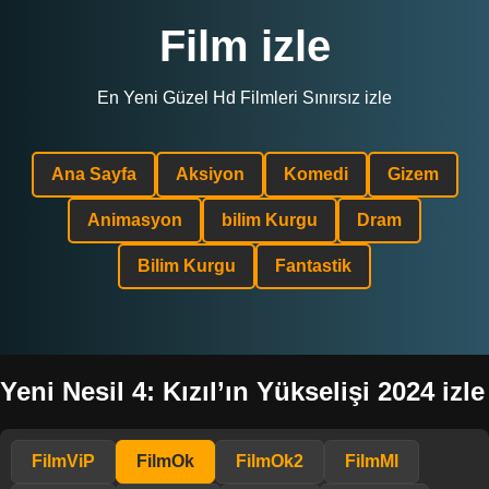
Film izle
En Yeni Güzel Hd Filmleri Sınırsız izle
Ana Sayfa
Aksiyon
Komedi
Gizem
Animasyon
bilim Kurgu
Dram
Bilim Kurgu
Fantastik
Yeni Nesil 4: Kızıl’ın Yükselişi 2024 izle
FilmViP
FilmOk
FilmOk2
FilmMl