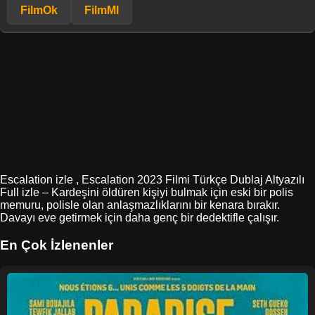
FilmOk
FilmMl
Escalation izle , Escalation 2023 Filmi Türkçe Dublaj Altyazılı
Full izle – Kardeşini öldüren kişiyi bulmak için eski bir polis
memuru, polisle olan anlaşmazlıklarını bir kenara bırakır.
Davayı eve getirmek için daha genç bir dedektifle çalışır.
En Çok İzlenenler