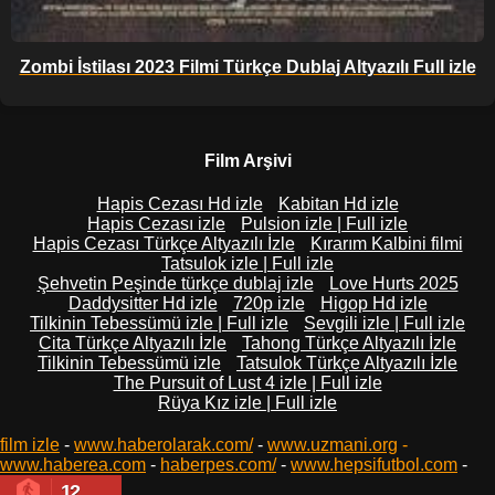
Zombi İstilası 2023 Filmi Türkçe Dublaj Altyazılı Full izle
Film Arşivi
Hapis Cezası Hd izle
Kabitan Hd izle
Hapis Cezası izle
Pulsion izle | Full izle
Hapis Cezası Türkçe Altyazılı İzle
Kırarım Kalbini filmi
Tatsulok izle | Full izle
Şehvetin Peşinde türkçe dublaj izle
Love Hurts 2025
Daddysitter Hd izle
720p izle
Higop Hd izle
Tilkinin Tebessümü izle | Full izle
Sevgili izle | Full izle
Cita Türkçe Altyazılı İzle
Tahong Türkçe Altyazılı İzle
Tilkinin Tebessümü izle
Tatsulok Türkçe Altyazılı İzle
The Pursuit of Lust 4 izle | Full izle
Rüya Kız izle | Full izle
film izle
-
www.haberolarak.com/
-
www.uzmani.org
-
www.haberea.com
-
haberpes.com/
-
www.hepsifutbol.com
-
12