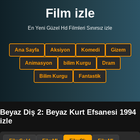
Film izle
En Yeni Güzel Hd Filmleri Sınırsız izle
Ana Sayfa
Aksiyon
Komedi
Gizem
Animasyon
bilim Kurgu
Dram
Bilim Kurgu
Fantastik
Beyaz Diş 2: Beyaz Kurt Efsanesi 1994
izle