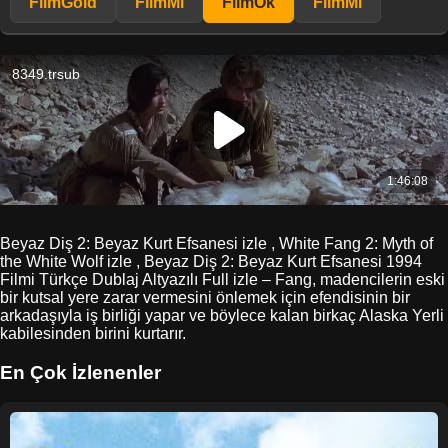
FilmGold
FilmMl
FilmOk
FilmMl
Beyaz Diş 2: Beyaz Kurt Efsanesi izle , White Fang 2: Myth of
the White Wolf izle , Beyaz Diş 2: Beyaz Kurt Efsanesi 1994
Filmi Türkçe Dublaj Altyazılı Full izle – Fang, madencilerin eski
bir kutsal yere zarar vermesini önlemek için efendisinin bir
arkadaşıyla iş birliği yapar ve böylece kalan birkaç Alaska Yerli
kabilesinden birini kurtarır.
En Çok İzlenenler