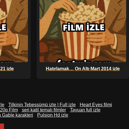
21 izle
Hatırlamak… On Altı Mart 2014 izle
zle
Tilkinin Tebessümü izle | Full izle
Heart Eyes filmi
20p Film
seri katil temalı filmler
Tayuan full izle
 Gable karakteri
Pulsion Hd izle