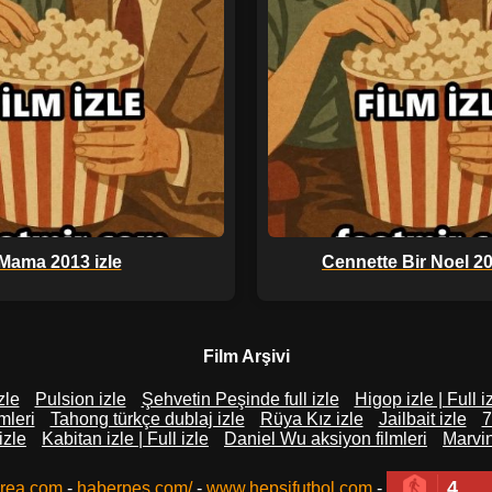
Mama 2013 izle
Cennette Bir Noel 20
Film Arşivi
zle
Pulsion izle
Şehvetin Peşinde full izle
Higop izle | Full i
mleri
Tahong türkçe dublaj izle
Rüya Kız izle
Jailbait izle
7
izle
Kabitan izle | Full izle
Daniel Wu aksiyon filmleri
Marvin
4
rea.com
-
haberpes.com/
-
www.hepsifutbol.com
-