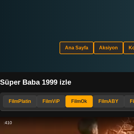
Ana Sayfa
Aksiyon
K
Süper Baba 1999 izle
FilmPlatin
FilmViP
FilmOk
FilmABY
F