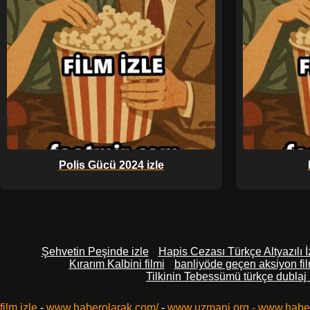
Polis Gücü 2024 izle
Şehvetin Peşinde izle
Hapis Cezası Türkçe Altyazılı İ
Kırarım Kalbini filmi
banliyöde geçen aksiyon fil
Tilkinin Tebessümü türkçe dublaj 
film izle
-
www.haberolarak.com/
-
www.uzmani.org
-
www.habe