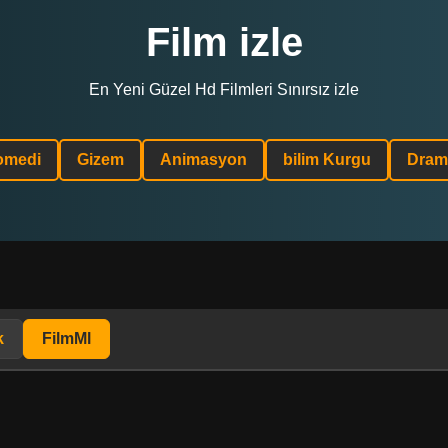
Film izle
En Yeni Güzel Hd Filmleri Sınırsız izle
omedi
Gizem
Animasyon
bilim Kurgu
Dram
k
FilmMl