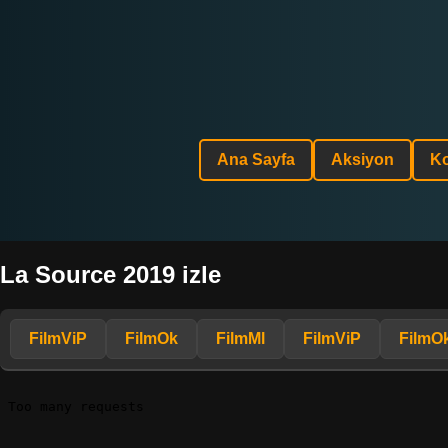
Ana Sayfa
Aksiyon
K
La Source 2019 izle
FilmViP
FilmOk
FilmMl
FilmViP
FilmO