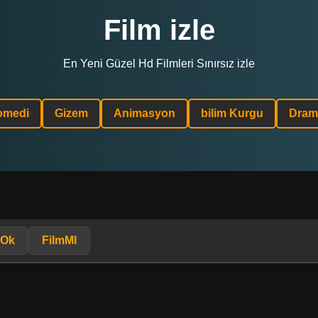
Film izle
En Yeni Güzel Hd Filmleri Sınırsız izle
omedi
Gizem
Animasyon
bilim Kurgu
Dram
mOk
FilmMl