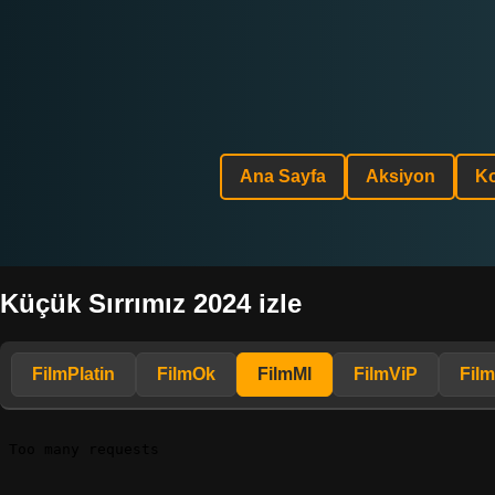
Ana Sayfa
Aksiyon
K
Küçük Sırrımız 2024 izle
FilmPlatin
FilmOk
FilmMl
FilmViP
Fil