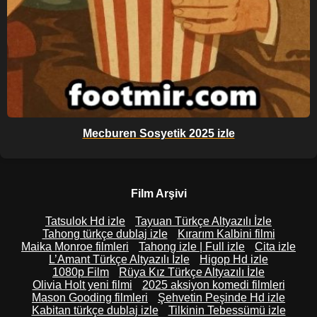
Mecburen Sosyetik 2025 izle
Film Arşivi
Tatsulok Hd izle
Tayuan Türkçe Altyazılı İzle
Tahong türkçe dublaj izle
Kırarım Kalbini filmi
Maika Monroe filmleri
Tahong izle | Full izle
Cita izle
L’Amant Türkçe Altyazılı İzle
Higop Hd izle
1080p Film
Rüya Kız Türkçe Altyazılı İzle
Olivia Holt yeni filmi
2025 aksiyon komedi filmleri
Mason Gooding filmleri
Şehvetin Peşinde Hd izle
Kabitan türkçe dublaj izle
Tilkinin Tebessümü izle