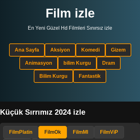
Film izle
En Yeni Güzel Hd Filmleri Sınırsız izle
Ana Sayfa
Aksiyon
Komedi
Gizem
Animasyon
bilim Kurgu
Dram
Bilim Kurgu
Fantastik
Küçük Sırrımız 2024 izle
FilmPlatin
FilmOk
FilmMl
FilmViP