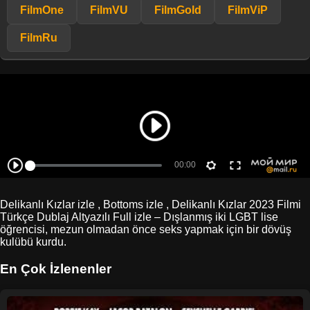
FilmOne
FilmVU
FilmGold
FilmViP
FilmRu
Delikanlı Kızlar izle , Bottoms izle , Delikanlı Kızlar 2023 Filmi
Türkçe Dublaj Altyazılı Full izle – Dışlanmış iki LGBT lise
öğrencisi, mezun olmadan önce seks yapmak için bir dövüş
kulübü kurdu.
En Çok İzlenenler