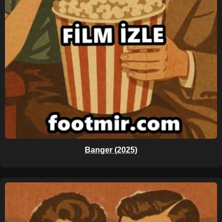
Banger (2025)