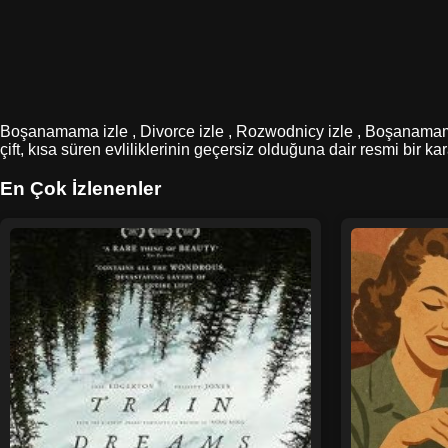
Boşanamama izle , Divorce izle , Rozwodnicy izle , Boşanamama 20
çift, kısa süren evliliklerinin geçersiz olduğuna dair resmi bir ka
En Çok İzlenenler