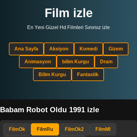
Film izle
En Yeni Güzel Hd Filmleri Sınırsız izle
Ana Sayfa
Aksiyon
Komedi
Gizem
Animasyon
bilim Kurgu
Dram
Bilim Kurgu
Fantastik
Babam Robot Oldu 1991 izle
FilmOk
FilmRu
FilmOk2
FilmMl