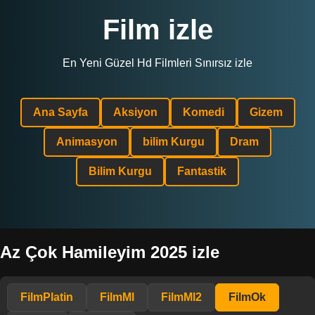
Film izle
En Yeni Güzel Hd Filmleri Sınırsız izle
Ana Sayfa
Aksiyon
Komedi
Gizem
Animasyon
bilim Kurgu
Dram
Bilim Kurgu
Fantastik
Az Çok Hamileyim 2025 izle
FilmPlatin
FilmMl
FilmMl2
FilmOk