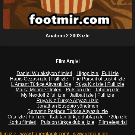
Anatomi 2 2003 izle
Film Arşivi
Daniel Wu aksiyon filmleri
Higop izle | Full izle
Hapis Cezası izle | Full izle
The Pursuit of Lust 4 izle
L’Amant Türkçe Altyazılı İzle
Rüya Kız izle | Full izle
Maika Monroe filmleri
Pulsion izle
Tahong izle
My Nexdoll 2 full izle
Jailbait izle | Full izle
Rüya Kız Türkçe Altyazılı İzle
Jonathan Eusebio yönetmen
Şehvetin Peşinde Türkçe Altyazılı İzle
Cita izle | Full izle
Kabitan türkçe dublaj izle
720p izle
Korku filmleri
Pulsion türkçe dublaj izle
Film eleştirisi
film izle
-
www.haberolarak.com/
-
www.uzmani.org
-