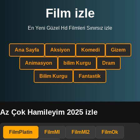
Film izle
En Yeni Güzel Hd Filmleri Sınırsız izle
Ana Sayfa
Aksiyon
Komedi
Gizem
Animasyon
bilim Kurgu
Dram
Bilim Kurgu
Fantastik
Az Çok Hamileyim 2025 izle
FilmPlatin
FilmMl
FilmMl2
FilmOk