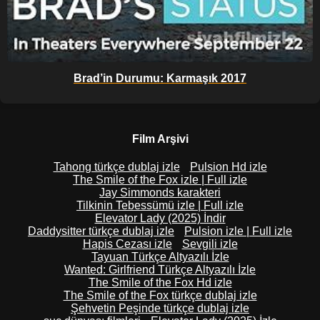
Brad’in Durumu: Karmaşık 2017
Film Arşivi
Tahong türkçe dublaj izle
Pulsion Hd izle
The Smile of the Fox izle | Full izle
Jay Simmonds karakteri
Tilkinin Tebessümü izle | Full izle
Elevator Lady (2025) İndir
Daddysitter türkçe dublaj izle
Pulsion izle | Full izle
Hapis Cezası izle
Sevgili izle
Tayuan Türkçe Altyazılı İzle
Wanted: Girlfriend Türkçe Altyazılı İzle
The Smile of the Fox Hd izle
The Smile of the Fox türkçe dublaj izle
Şehvetin Peşinde türkçe dublaj izle